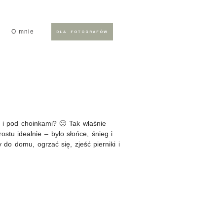
O mnie
DLA FOTOGRAFÓW
 pod choinkami? 🙂 Tak właśnie
stu idealnie – było słońce, śnieg i
 do domu, ogrzać się, zjeść pierniki i