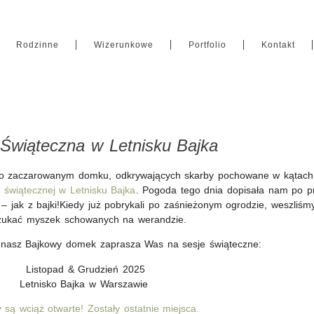
Rodzinne
Wizerunkowe
Portfolio
Kontakt
 Świąteczna w Letnisku Bajka
o zaczarowanym domku, odkrywających skarby pochowane w kątach i
i świątecznej w Letnisku Bajka
. Pogoda tego dnia dopisała nam po pro
– jak z bajki!Kiedy już pobrykali po zaśnieżonym ogrodzie, weszliśmy
zukać myszek schowanych na werandzie.
 nasz Bajkowy domek zaprasza Was na sesje świąteczne:
Listopad & Grudzień 2025
Letnisko Bajka w Warszawie
 są wciąż otwarte! Zostały ostatnie miejsca.