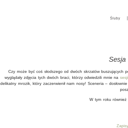
Śluby
Sesja
Czy może być coś słodszego od dwóch skrzatów buszujących p
wyglądały zdjęcia tych dwóch braci, którzy odwiedzili mnie na
sesj
delikatny mrozik, który zaczerwienił nam nosy! Sceneria – dosłownie 
pos
W tym roku również
Zapisy