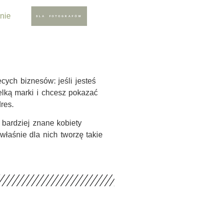
nie
DLA FOTOGRAFÓW
cych biznesów: jeśli jesteś
ielką marki i chcesz pokazać
res.
 bardziej znane kobiety
 właśnie dla nich tworzę takie
.