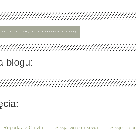
NAPISZ DO MNIE, BY ZAREZERWOWAĆ SESJĘ
a blogu:
cia:
Reportaż z Chrztu
Sesja wizerunkowa
Sesje i rep