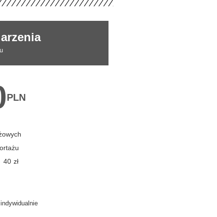
arzenia
u
0
PLN
ażowych
ortażu
- 40 zł
indywidualnie