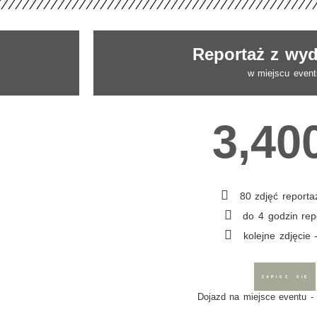
Reportaż z wyd
w miejscu event
3,40
80 zdjęć report
do 4 godzin rep
kolejne zdjęcie 
ZAPISZ SIĘ
Dojazd na miejsce eventu - 