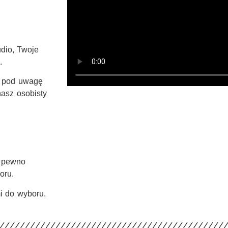
udio, Twoje
eb.
y pod uwagę
nasz osobisty
a pewno
boru.
mi do wyboru.